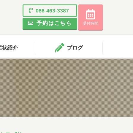
086-463-3387
と
について
閉じる
予約はこちら
受付時間
小児科
受付時間
月
火
水
木
金
土
症状紹介
ブログ
09:00 - 11:45
●
●
●
●
●
12:45まで
15:30 - 17:45
●
●
-
●
●
-
耳鼻科
受付時間
月
火
水
木
金
土
09:00 - 11:45
●
●
●
●
●
12:45まで
15:00 - 17:45
●
●
-
●
●
-
初めて受診をされる方は、受付終了時間の30分前まで
にご来院ください。受付手続き、問診、検査に時間を
要する場合があります。
順番予約した方も10人前には受付をお済ませくださ
い。