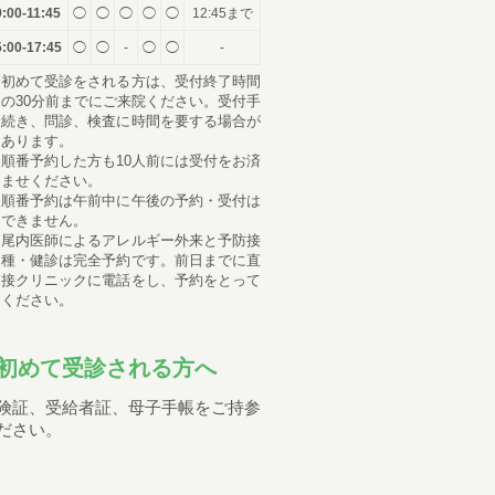
9:00-11:45
◯
◯
◯
◯
◯
12:45まで
:00-17:45
◯
◯
-
◯
◯
-
初めて受診をされる方は、受付終了時間
の30分前までにご来院ください。受付手
続き、問診、検査に時間を要する場合が
あります。
順番予約した方も10人前には受付をお済
ませください。
順番予約は午前中に午後の予約・受付は
できません。
尾内医師によるアレルギー外来と予防接
種・健診は完全予約です。前日までに直
接クリニックに電話をし、予約をとって
ください。
初めて受診される方へ
険証、受給者証、母子手帳をご持参
ださい。