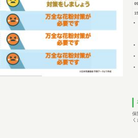
0
15
保
く