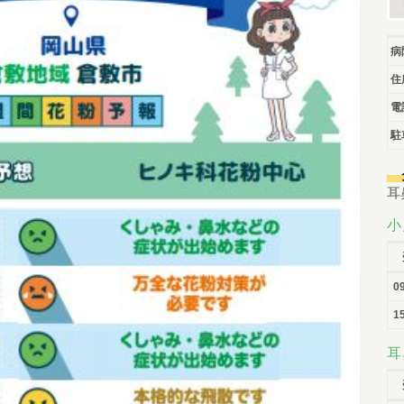
病
住
電
駐
耳
小
0
15
耳