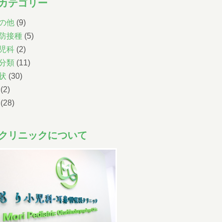
カテゴリー
順番予約は午前中に午後の予約・受付はできません。
尾内医師によるアレルギー外来と予防接種・健診は完
の他
(9)
全予約です。前日までに直接クリニックに電話をし、
防接種
(5)
予約をとってください。
児科
(2)
小児科午後の診療について
分類
(11)
状
(30)
14:30~15:30までは予防注射、乳児健診の時間です。
一般診療は16:00~18:00となります。
(2)
ただし、重症な方、緊急を要する方は診療させてい
(28)
ただきます。
尾内医師によるアレルギー外来と予防接種・健診は
完全予約です。前日までに直接クリニックに電話を
クリニックについて
し、予約をとってください
Web予約について
下記の時間の予約が可能です。
07:00-11:00
/
14:00-17:00
午前
午後
小児科
（土曜日 /
07:00-12:00
）
午前
07:00-11:00
/
14:00-17:00
午前
午後
耳鼻科