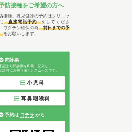
予防接種をご希望の方へ
防接種、乳児健診の予約はクリニッ
に
直接電話予約
をしてくださ
。ワクチン確保の為
前日までの予
をお願いします。
問診票
下記より問診票を印刷・記入し、
初診時にお持ち頂くとスムーズです。
小児科
耳鼻咽喉科
予約は
コチラ
から