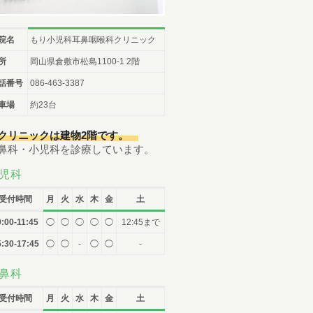
（土曜日 /
07:00-12:00
）
午前
順番予約は午前中に午後の予約・受付はできません。
院名
もり小児科耳鼻咽喉科クリニック
086-463-3387
所
岡山県倉敷市松島1100-1 2階
話番号
086-463-3387
予約はこちら
車場
約23台
クリニックは建物2階です。
鼻科・小児科を診療しています。
児科
受付時間
月
火
水
木
金
土
9:00-11:45
◯
◯
◯
◯
◯
12:45まで
:30-17:45
◯
◯
-
◯
◯
-
鼻科
受付時間
月
火
水
木
金
土