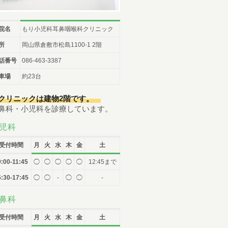
（土曜日 /
07:00-12:00
）
午前
順番予約は午前中に午後の予約・受付はできません。
院名
もり小児科耳鼻咽喉科クリニック
086-463-3387
所
岡山県倉敷市松島1100-1 2階
話番号
086-463-3387
予約はこちら
車場
約23台
クリニックは建物2階です。
鼻科・小児科を診療しています。
児科
受付時間
月
火
水
木
金
土
9:00-11:45
◯
◯
◯
◯
◯
12:45まで
:30-17:45
◯
◯
-
◯
◯
-
鼻科
受付時間
月
火
水
木
金
土