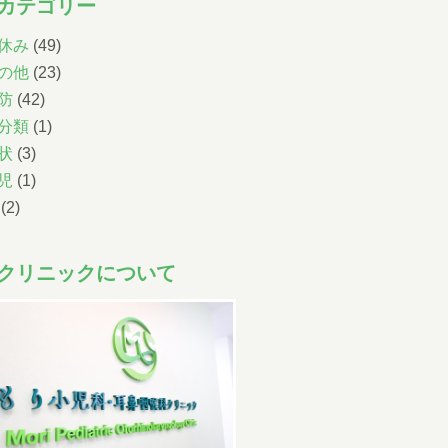
カテゴリー
順番予約は午前中に午後の予約・受付はできません。
尾内医師によるアレルギー外来と予防接種・健診は完
休み
(49)
全予約です。前日までに直接クリニックに電話をし、
の他
(23)
予約をとってください。
防
(42)
小児科午後の診療について
分類
(1)
状
(3)
14:30~15:30までは予防注射、乳児健診の時間です。
一般診療は16:00~18:00となります。
児
(1)
ただし、重症な方、緊急を要する方は診療させてい
(2)
ただきます。
尾内医師によるアレルギー外来と予防接種・健診は
完全予約です。前日までに直接クリニックに電話を
クリニックについて
し、予約をとってください
Web予約について
下記の時間の予約が可能です。
07:00-11:00
/
14:00-17:00
午前
午後
小児科
（土曜日 /
07:00-12:00
）
午前
07:00-11:00
/
14:00-17:00
午前
午後
耳鼻科