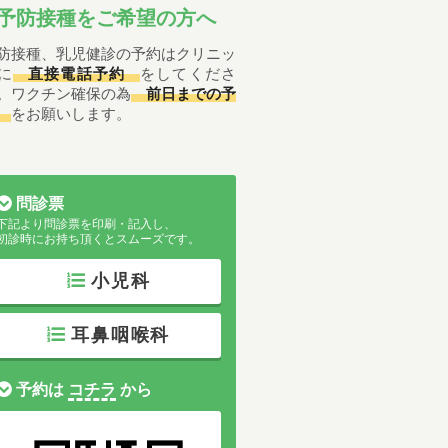
予防接種をご希望の方へ
防接種、乳児健診の予約はクリニッ
に
直接電話予約
をしてくださ
。ワクチン確保の為
前日までの予
をお願いします。
問診票
下記より問診票を印刷・記入し、
初診時にお持ち頂くとスムーズです。
小児科
耳鼻咽喉科
予約は
コチラ
から