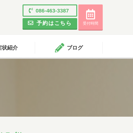
086-463-3387
と
について
閉じる
予約はこちら
受付時間
小児科
受付時間
月
火
水
木
金
土
症状紹介
ブログ
09:00 - 11:45
●
●
●
●
●
12:45まで
15:30 - 17:45
●
●
-
●
●
-
耳鼻科
受付時間
月
火
水
木
金
土
09:00 - 11:45
●
●
●
●
●
12:45まで
15:00 - 17:45
●
●
-
●
●
-
初めて受診をされる方は、受付終了時間の30分前まで
にご来院ください。受付手続き、問診、検査に時間を
要する場合があります。
順番予約した方も10人前には受付をお済ませくださ
い。