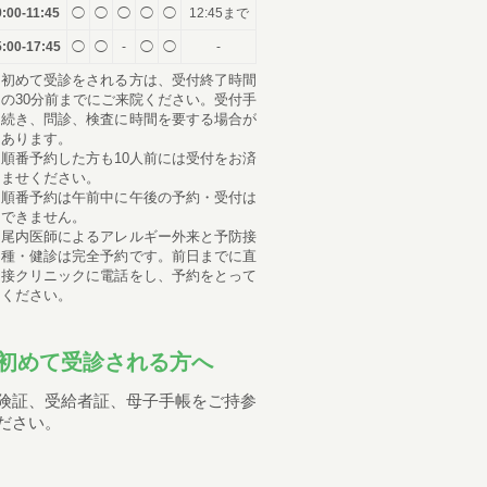
9:00-11:45
◯
◯
◯
◯
◯
12:45まで
:00-17:45
◯
◯
-
◯
◯
-
初めて受診をされる方は、受付終了時間
の30分前までにご来院ください。受付手
続き、問診、検査に時間を要する場合が
あります。
順番予約した方も10人前には受付をお済
ませください。
順番予約は午前中に午後の予約・受付は
できません。
尾内医師によるアレルギー外来と予防接
種・健診は完全予約です。前日までに直
接クリニックに電話をし、予約をとって
ください。
初めて受診される方へ
険証、受給者証、母子手帳をご持参
ださい。