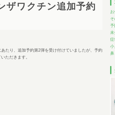
ンザワクチン追加予約
お
そ
予
未
症
小
にあたり、追加予約第2弾を受け付けていましたが、予約
鼻
ていただきます。