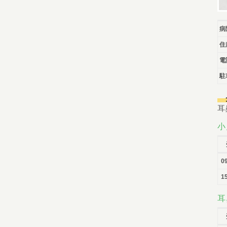
病
住
電
駐
耳
小
0
15
耳