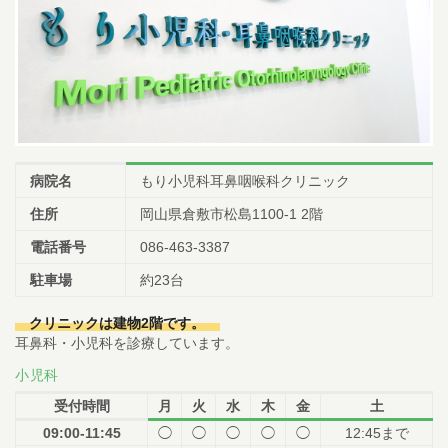
病院名
もり小児科耳鼻咽喉科クリニック
住所
岡山県倉敷市松島1100-1 2階
電話番号
086-463-3387
駐車場
約23台
クリニックは建物2階です。
耳鼻科・小児科を診療しています。
小児科
受付時間
月
火
水
木
金
土
09:00-11:45
◯
◯
◯
◯
◯
12:45まで