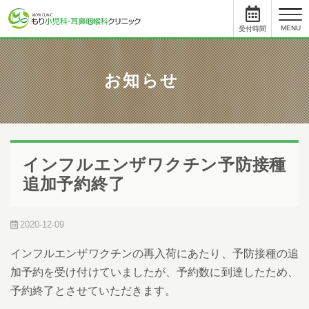
toggl
MENU
受付時間
と
について
お知らせ
小児科
受付時間
月
火
水
木
金
土
09:00 - 11:45
●
●
●
●
●
12:45まで
15:30 - 17:45
●
●
-
●
●
-
インフルエンザワクチン予防接種
耳鼻科
追加予約終了
受付時間
月
火
水
木
金
土
09:00 - 11:45
●
●
●
●
●
12:45まで
15:00 - 17:45
●
●
-
●
●
-
2020-12-09
初めて受診をされる方は、受付終了時間の30分前までにご来院ください。
受付手続き、問診、検査に時間を要する場合があります。
インフルエンザワクチンの再入荷にあたり、予防接種の追
順番予約した方も10人前には受付をお済ませください。
加予約を受け付けていましたが、予約数に到達したため、
順番予約は午前中に午後の予約・受付はできません。
尾内医師によるアレルギー外来と予防接種・健診は完全予約です。前日ま
予約終了とさせていただきます。
でに直接クリニックに電話をし、予約をとってください。