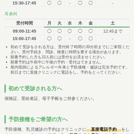
15:30-17:45
◯
◯
-
◯
◯
-
耳鼻科
受付時間
月
火
水
木
金
土
09:00-11:45
◯
◯
◯
◯
◯
12:45まで
15:00-17:45
◯
◯
-
◯
◯
-
初めて受診をされる方は、受付終了時間の30分前までにご来院くだ
さい。受付手続き、問診、検査に時間を要する場合があります。
順番予約した方も10人前には受付をお済ませください。
順番予約は午前中に午後の予約・受付はできません。
尾内医師によるアレルギー外来と予防接種・健診は完全予約です。
前日までに直接クリニックに電話をし、予約をとってください。
初めて受診される方へ
保険証、受給者証、母子手帳をご持参ください。
予防接種をご希望の方へ
予防接種、乳児健診の予約はクリニックに
直接電話予約
をし