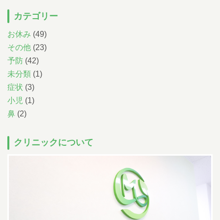
小児科午後の診療について
カテゴリー
14:30~15:30までは予防注射、乳児健診の時間です。
一般診療は
16:00~18:00となります。
ただし、重症な方、緊急を要する方は診療さ
お休み
(49)
せていただきます。
尾内医師によるアレルギー外来と予防接種・健診は
完全予約です。前日までに直接クリニックに電話をし、予約をとってく
その他
(23)
ださい
予防
(42)
Web予約について
未分類
(1)
下記の時間の予約が可能です。
症状
(3)
07:00-11:00
/
14:00-17:00
午前
午後
小児科
（土曜日 /
07:00-12:00
）
小児
(1)
午前
07:00-11:00
/
14:00-17:00
午前
午後
鼻
(2)
耳鼻科
（土曜日 /
07:00-12:00
）
午前
順番予約は午前中に午後の予約・受付はできません。
クリニックについて
086-463-3387
予約はこちら