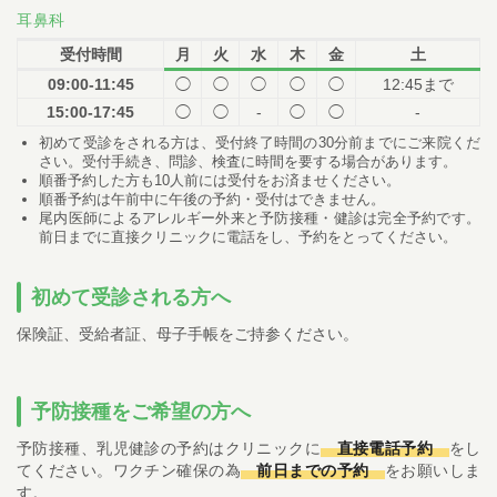
耳鼻科
受付時間
月
火
水
木
金
土
09:00-11:45
◯
◯
◯
◯
◯
12:45まで
15:00-17:45
◯
◯
-
◯
◯
-
初めて受診をされる方は、受付終了時間の30分前までにご来院くだ
さい。受付手続き、問診、検査に時間を要する場合があります。
順番予約した方も10人前には受付をお済ませください。
順番予約は午前中に午後の予約・受付はできません。
尾内医師によるアレルギー外来と予防接種・健診は完全予約です。
前日までに直接クリニックに電話をし、予約をとってください。
初めて受診される方へ
保険証、受給者証、母子手帳をご持参ください。
予防接種をご希望の方へ
予防接種、乳児健診の予約はクリニックに
直接電話予約
をし
てください。ワクチン確保の為
前日までの予約
をお願いしま
す。