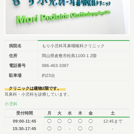
病院名
もり小児科耳鼻咽喉科クリニック
住所
岡山県倉敷市松島1100-1 2階
電話番号
086-463-3387
駐車場
約23台
クリニックは建物2階です。
耳鼻科・小児科を診療しています。
小児科
受付時間
月
火
水
木
金
土
09:00-11:45
◯
◯
◯
◯
◯
12:45まで
15:30-17:45
◯
◯
-
◯
◯
-