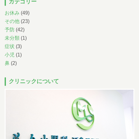
カテゴリー
小児科午後の診療について
お休み
(49)
14:30~15:30までは予防注射、乳児健診の時間です。
一般診療は
16:00~18:00となります。
ただし、重症な方、緊急を要する方は診療さ
その他
(23)
せていただきます。
尾内医師によるアレルギー外来と予防接種・健診は
予防
(42)
完全予約です。前日までに直接クリニックに電話をし、予約をとってく
ださい
未分類
(1)
Web予約について
症状
(3)
下記の時間の予約が可能です。
小児
(1)
07:00-11:00
/
14:00-17:00
午前
午後
小児科
鼻
(2)
（土曜日 /
07:00-12:00
）
午前
07:00-11:00
/
14:00-17:00
午前
午後
耳鼻科
（土曜日 /
07:00-12:00
）
午前
順番予約は午前中に午後の予約・受付はできません。
クリニックについて
086-463-3387
予約はこちら