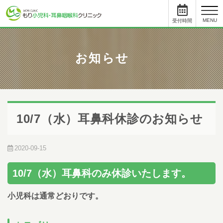
toggl
MENU
受付時間
と
について
お知らせ
小児科
受付時間
月
火
水
木
金
土
09:00 - 11:45
●
●
●
●
●
12:45まで
15:30 - 17:45
●
●
-
●
●
-
10/7（水）耳鼻科休診のお知らせ
耳鼻科
受付時間
月
火
水
木
金
土
09:00 - 11:45
●
●
●
●
●
12:45まで
2020-09-15
15:00 - 17:45
●
●
-
●
●
-
初めて受診をされる方は、受付終了時間の30分前までにご来院ください。
10/7（水）耳鼻科のみ休診いたします。
受付手続き、問診、検査に時間を要する場合があります。
順番予約した方も10人前には受付をお済ませください。
小児科は通常どおりです。
順番予約は午前中に午後の予約・受付はできません。
尾内医師によるアレルギー外来と予防接種・健診は完全予約です。前日ま
でに直接クリニックに電話をし、予約をとってください。