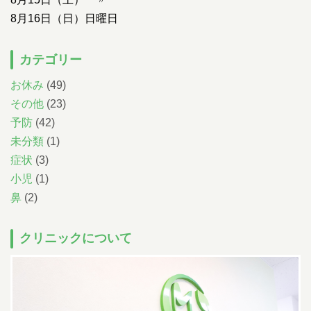
小児科午後の診療について
8月16日（日）日曜日
14:30~15:30までは予防注射、乳児健診の時間です。
一般診療は
16:00~18:00となります。
ただし、重症な方、緊急を要する方は診療さ
せていただきます。
尾内医師によるアレルギー外来と予防接種・健診は
カテゴリー
完全予約です。前日までに直接クリニックに電話をし、予約をとってく
ださい
お休み
(49)
Web予約について
その他
(23)
下記の時間の予約が可能です。
予防
(42)
07:00-11:00
/
14:00-17:00
午前
午後
小児科
未分類
(1)
（土曜日 /
07:00-12:00
）
午前
07:00-11:00
/
14:00-17:00
午前
午後
症状
(3)
耳鼻科
（土曜日 /
07:00-12:00
）
午前
小児
(1)
順番予約は午前中に午後の予約・受付はできません。
鼻
(2)
086-463-3387
予約はこちら
クリニックについて