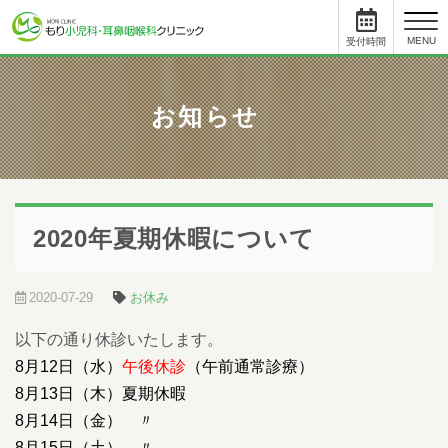
toggl
MENU
受付時間
と
について
お知らせ
小児科
受付時間
月
火
水
木
金
土
09:00 - 11:45
●
●
●
●
●
12:45まで
15:30 - 17:45
●
●
-
●
●
-
2020年夏期休暇について
耳鼻科
受付時間
月
火
水
木
金
土
09:00 - 11:45
●
●
●
●
●
12:45まで
2020-07-29
お休み
15:00 - 17:45
●
●
-
●
●
-
以下の通り休診いたします。
初めて受診をされる方は、受付終了時間の30分前までにご来院ください。
受付手続き、問診、検査に時間を要する場合があります。
8月12日（水）
午後休診
（午前通常診療）
順番予約した方も10人前には受付をお済ませください。
8月13日（木）夏期休暇
順番予約は午前中に午後の予約・受付はできません。
尾内医師によるアレルギー外来と予防接種・健診は完全予約です。前日ま
8月14日（金） 〃
でに直接クリニックに電話をし、予約をとってください。
8月15日（土） 〃