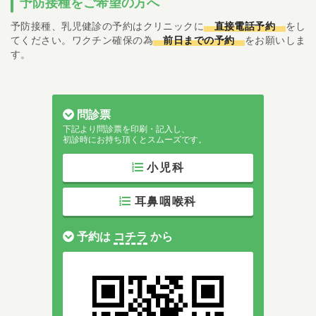
予防接種をご希望の方へ
予防接種、乳児健診の予約はクリニックに
直接電話予約
をし
てください。ワクチン確保の為
前日までの予約
をお願いしま
す。
問診票
下記より問診票を印刷・記入し、
初診時にお持ち頂くとスムーズです。
小児科
耳鼻咽喉科
予約は
コチラ
から