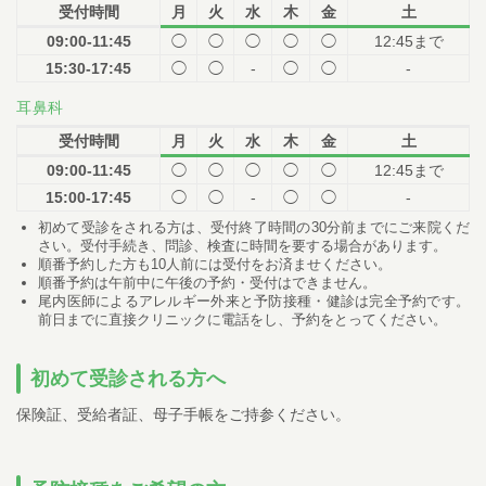
受付時間
月
火
水
木
金
土
09:00-11:45
◯
◯
◯
◯
◯
12:45まで
15:30-17:45
◯
◯
-
◯
◯
-
耳鼻科
受付時間
月
火
水
木
金
土
09:00-11:45
◯
◯
◯
◯
◯
12:45まで
15:00-17:45
◯
◯
-
◯
◯
-
初めて受診をされる方は、受付終了時間の30分前までにご来院くだ
さい。受付手続き、問診、検査に時間を要する場合があります。
順番予約した方も10人前には受付をお済ませください。
順番予約は午前中に午後の予約・受付はできません。
尾内医師によるアレルギー外来と予防接種・健診は完全予約です。
前日までに直接クリニックに電話をし、予約をとってください。
初めて受診される方へ
保険証、受給者証、母子手帳をご持参ください。