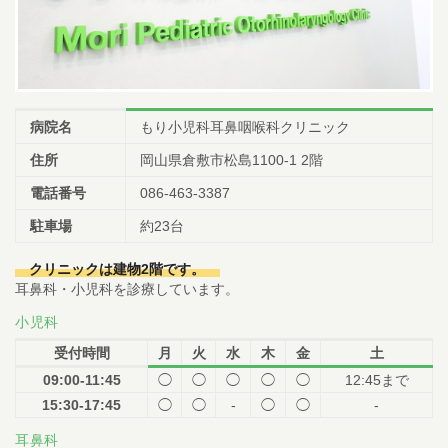
病院名
もり小児科耳鼻咽喉科クリニック
住所
岡山県倉敷市松島1100-1 2階
電話番号
086-463-3387
駐車場
約23台
クリニックは建物2階です。
耳鼻科・小児科を診療しています。
小児科
受付時間
月
火
水
木
金
土
09:00-11:45
◯
◯
◯
◯
◯
12:45まで
15:30-17:45
◯
◯
-
◯
◯
-
耳鼻科