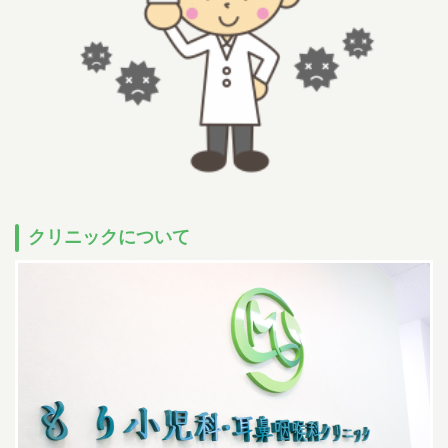
小児科午後の診療について
14:30~15:30までは予防注射、乳児健診の時間です。
一般診療は
16:00~18:00となります。
ただし、重症な方、緊急を要する方は診療さ
せていただきます。
尾内医師によるアレルギー外来と予防接種・健診は
完全予約です。前日までに直接クリニックに電話をし、予約をとってく
ださい
Web予約について
下記の時間の予約が可能です。
07:00-11:00
/
14:00-17:00
午前
午後
小児科
（土曜日 /
07:00-12:00
）
午前
07:00-11:00
/
14:00-17:00
午前
午後
耳鼻科
クリニックについて
（土曜日 /
07:00-12:00
）
午前
順番予約は午前中に午後の予約・受付はできません。
086-463-3387
予約はこちら