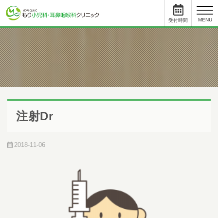
toggl
MENU
受付時間
と
について
小児科
受付時間
月
火
水
木
金
土
09:00 - 11:45
●
●
●
●
●
12:45まで
15:30 - 17:45
●
●
-
●
●
-
注射Dr
耳鼻科
受付時間
月
火
水
木
金
土
09:00 - 11:45
●
●
●
●
●
12:45まで
2018-11-06
15:00 - 17:45
●
●
-
●
●
-
初めて受診をされる方は、受付終了時間の30分前までにご来院ください。
受付手続き、問診、検査に時間を要する場合があります。
順番予約した方も10人前には受付をお済ませください。
順番予約は午前中に午後の予約・受付はできません。
尾内医師によるアレルギー外来と予防接種・健診は完全予約です。前日ま
でに直接クリニックに電話をし、予約をとってください。