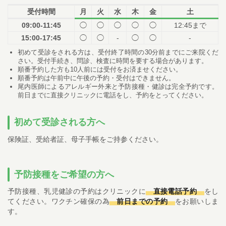
受付時間
月
火
水
木
金
土
09:00-11:45
◯
◯
◯
◯
◯
12:45まで
15:00-17:45
◯
◯
-
◯
◯
-
初めて受診をされる方は、受付終了時間の30分前までにご来院くだ
さい。受付手続き、問診、検査に時間を要する場合があります。
順番予約した方も10人前には受付をお済ませください。
順番予約は午前中に午後の予約・受付はできません。
尾内医師によるアレルギー外来と予防接種・健診は完全予約です。
前日までに直接クリニックに電話をし、予約をとってください。
初めて受診される方へ
保険証、受給者証、母子手帳をご持参ください。
予防接種をご希望の方へ
予防接種、乳児健診の予約はクリニックに
直接電話予約
をし
てください。ワクチン確保の為
前日までの予約
をお願いしま
す。