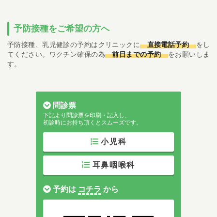
予防接種をご希望の方へ
予防接種、乳児健診の予約はクリニックに
直接電話予約
をし
てください。ワクチン確保の為
前日までの予約
をお願いしま
す。
問診票
下記より問診票を印刷・記入し、
初診時にお持ち頂くとスムーズです。
小児科
耳鼻咽喉科
予約は
コチラ
から