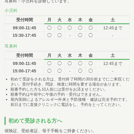
耳鼻科・小児科を診療しています。
小児科
受付時間
月
火
水
木
金
土
09:00-11:45
◯
◯
◯
◯
◯
12:45まで
15:30-17:45
◯
◯
-
◯
◯
-
耳鼻科
受付時間
月
火
水
木
金
土
09:00-11:45
◯
◯
◯
◯
◯
12:45まで
15:00-17:45
◯
◯
-
◯
◯
-
初めて受診をされる方は、受付終了時間の30分前までにご来院くだ
さい。受付手続き、問診、検査に時間を要する場合があります。
順番予約した方も10人前には受付をお済ませください。
順番予約は午前中に午後の予約・受付はできません。
尾内医師によるアレルギー外来と予防接種・健診は完全予約です。
前日までに直接クリニックに電話をし、予約をとってください。
初めて受診される方へ
保険証、受給者証、母子手帳をご持参ください。