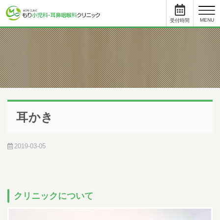
toggl
MENU
受付時間
と
について
小児科
受付時間
月
火
水
木
金
土
09:00 - 11:45
●
●
●
●
●
12:45まで
15:30 - 17:45
●
●
-
●
●
-
耳かき
耳鼻科
受付時間
月
火
水
木
金
土
09:00 - 11:45
●
●
●
●
●
12:45まで
2019-03-05
15:00 - 17:45
●
●
-
●
●
-
初めて受診をされる方は、受付終了時間の30分前までにご来院ください。
受付手続き、問診、検査に時間を要する場合があります。
順番予約した方も10人前には受付をお済ませください。
順番予約は午前中に午後の予約・受付はできません。
クリニックについて
尾内医師によるアレルギー外来と予防接種・健診は完全予約です。前日ま
でに直接クリニックに電話をし、予約をとってください。