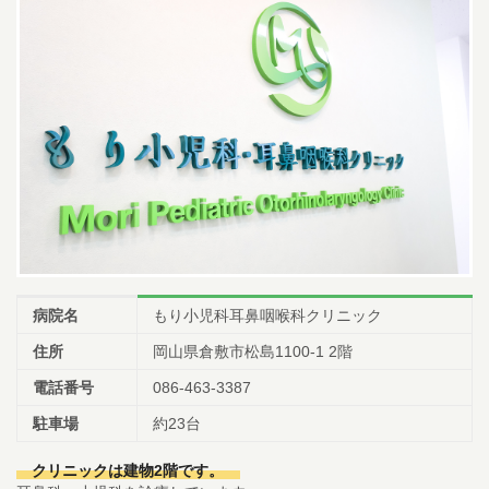
小児科午後の診療について
14:30~15:30までは予防注射、乳児健診の時間です。
一般診療は
16:00~18:00となります。
ただし、重症な方、緊急を要する方は診療さ
せていただきます。
尾内医師によるアレルギー外来と予防接種・健診は
完全予約です。前日までに直接クリニックに電話をし、予約をとってく
ださい
Web予約について
下記の時間の予約が可能です。
07:00-11:00
/
14:00-17:00
午前
午後
小児科
（土曜日 /
07:00-12:00
）
午前
07:00-11:00
/
14:00-17:00
午前
午後
耳鼻科
（土曜日 /
07:00-12:00
）
午前
順番予約は午前中に午後の予約・受付はできません。
病院名
もり小児科耳鼻咽喉科クリニック
086-463-3387
住所
岡山県倉敷市松島1100-1 2階
予約はこちら
電話番号
086-463-3387
駐車場
約23台
クリニックは建物2階です。