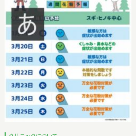
小児科午後の診療について
14:30~15:30までは予防注射、乳児健診の時間です。
一般診療は
16:00~18:00となります。
ただし、重症な方、緊急を要する方は診療さ
せていただきます。
尾内医師によるアレルギー外来と予防接種・健診は
完全予約です。前日までに直接クリニックに電話をし、予約をとってく
ださい
Web予約について
下記の時間の予約が可能です。
07:00-11:00
/
14:00-17:00
午前
午後
小児科
（土曜日 /
07:00-12:00
）
午前
07:00-11:00
/
14:00-17:00
午前
午後
耳鼻科
（土曜日 /
07:00-12:00
）
午前
順番予約は午前中に午後の予約・受付はできません。
086-463-3387
予約はこちら