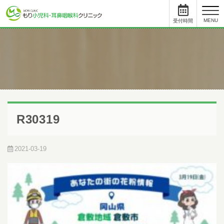
toggl
MENU
受付時間
と
について
小児科
受付時間
月
火
水
木
金
土
09:00 - 11:45
●
●
●
●
●
12:45まで
15:30 - 17:45
●
●
-
●
●
-
R30319
耳鼻科
受付時間
月
火
水
木
金
土
09:00 - 11:45
●
●
●
●
●
12:45まで
2021-03-19
15:00 - 17:45
●
●
-
●
●
-
初めて受診をされる方は、受付終了時間の30分前までにご来院ください。
受付手続き、問診、検査に時間を要する場合があります。
順番予約した方も10人前には受付をお済ませください。
順番予約は午前中に午後の予約・受付はできません。
尾内医師によるアレルギー外来と予防接種・健診は完全予約です。前日ま
でに直接クリニックに電話をし、予約をとってください。