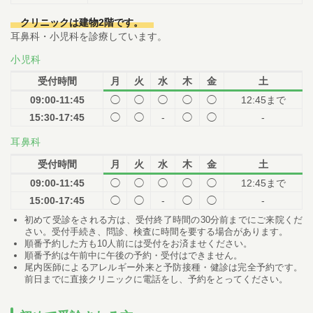
クリニックは建物2階です。
耳鼻科・小児科を診療しています。
小児科
受付時間
月
火
水
木
金
土
09:00-11:45
◯
◯
◯
◯
◯
12:45まで
15:30-17:45
◯
◯
-
◯
◯
-
耳鼻科
受付時間
月
火
水
木
金
土
09:00-11:45
◯
◯
◯
◯
◯
12:45まで
15:00-17:45
◯
◯
-
◯
◯
-
初めて受診をされる方は、受付終了時間の30分前までにご来院くだ
さい。受付手続き、問診、検査に時間を要する場合があります。
順番予約した方も10人前には受付をお済ませください。
順番予約は午前中に午後の予約・受付はできません。
尾内医師によるアレルギー外来と予防接種・健診は完全予約です。
前日までに直接クリニックに電話をし、予約をとってください。