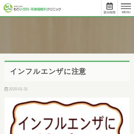
toggl
MENU
受付時間
と
について
小児科
受付時間
月
火
水
木
金
土
09:00 - 11:45
●
●
●
●
●
12:45まで
15:30 - 17:45
●
●
-
●
●
-
インフルエンザに注意
耳鼻科
受付時間
月
火
水
木
金
土
09:00 - 11:45
●
●
●
●
●
12:45まで
2020-01-31
15:00 - 17:45
●
●
-
●
●
-
初めて受診をされる方は、受付終了時間の30分前までにご来院ください。
受付手続き、問診、検査に時間を要する場合があります。
順番予約した方も10人前には受付をお済ませください。
順番予約は午前中に午後の予約・受付はできません。
尾内医師によるアレルギー外来と予防接種・健診は完全予約です。前日ま
でに直接クリニックに電話をし、予約をとってください。