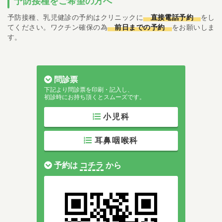
予防接種をご希望の方へ
予防接種、乳児健診の予約はクリニックに
直接電話予約
をし
てください。ワクチン確保の為
前日までの予約
をお願いしま
す。
問診票
下記より問診票を印刷・記入し、
初診時にお持ち頂くとスムーズです。
小児科
耳鼻咽喉科
予約は
コチラ
から