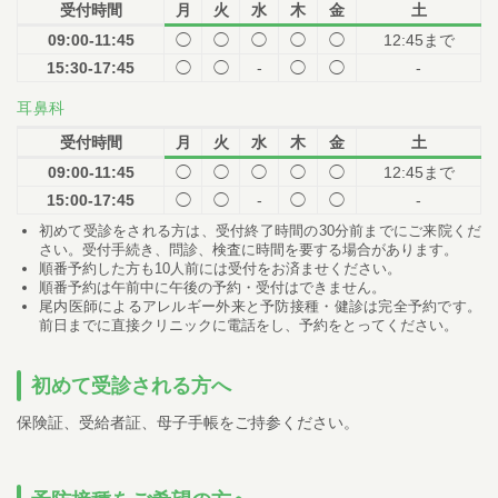
受付時間
月
火
水
木
金
土
09:00-11:45
◯
◯
◯
◯
◯
12:45まで
15:30-17:45
◯
◯
-
◯
◯
-
耳鼻科
受付時間
月
火
水
木
金
土
09:00-11:45
◯
◯
◯
◯
◯
12:45まで
15:00-17:45
◯
◯
-
◯
◯
-
初めて受診をされる方は、受付終了時間の30分前までにご来院くだ
さい。受付手続き、問診、検査に時間を要する場合があります。
順番予約した方も10人前には受付をお済ませください。
順番予約は午前中に午後の予約・受付はできません。
尾内医師によるアレルギー外来と予防接種・健診は完全予約です。
前日までに直接クリニックに電話をし、予約をとってください。
初めて受診される方へ
保険証、受給者証、母子手帳をご持参ください。