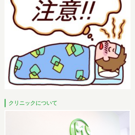
小児科午後の診療について
14:30~15:30までは予防注射、乳児健診の時間です。
一般診療は
16:00~18:00となります。
ただし、重症な方、緊急を要する方は診療さ
せていただきます。
尾内医師によるアレルギー外来と予防接種・健診は
完全予約です。前日までに直接クリニックに電話をし、予約をとってく
ださい
Web予約について
下記の時間の予約が可能です。
07:00-11:00
/
14:00-17:00
午前
午後
小児科
（土曜日 /
07:00-12:00
）
午前
07:00-11:00
/
14:00-17:00
午前
午後
耳鼻科
（土曜日 /
07:00-12:00
）
午前
順番予約は午前中に午後の予約・受付はできません。
086-463-3387
予約はこちら
クリニックについて