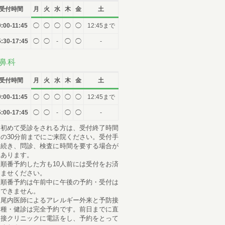
（土曜日 /
07:00-12:00
）
午前
受付時間
月
火
水
木
金
土
順番予約は午前中に午後の予約・受付はできません。
9:00-11:45
◯
◯
◯
◯
◯
12:45まで
086-463-3387
:30-17:45
◯
◯
-
◯
◯
-
鼻科
予約はこちら
受付時間
月
火
水
木
金
土
9:00-11:45
◯
◯
◯
◯
◯
12:45まで
:00-17:45
◯
◯
-
◯
◯
-
初めて受診をされる方は、受付終了時間
の30分前までにご来院ください。受付手
続き、問診、検査に時間を要する場合が
あります。
順番予約した方も10人前には受付をお済
ませください。
順番予約は午前中に午後の予約・受付は
できません。
尾内医師によるアレルギー外来と予防接
種・健診は完全予約です。前日までに直
接クリニックに電話をし、予約をとって