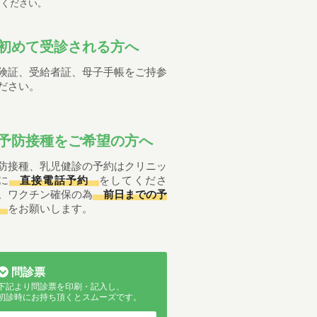
ください。
初めて受診される方へ
険証、受給者証、母子手帳をご持参
ださい。
予防接種をご希望の方へ
防接種、乳児健診の予約はクリニッ
に
直接電話予約
をしてくださ
。ワクチン確保の為
前日までの予
をお願いします。
問診票
下記より問診票を印刷・記入し、
初診時にお持ち頂くとスムーズです。