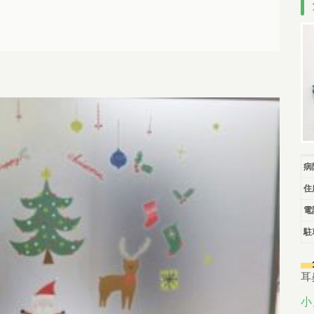
病
住
電
駐
耳
小