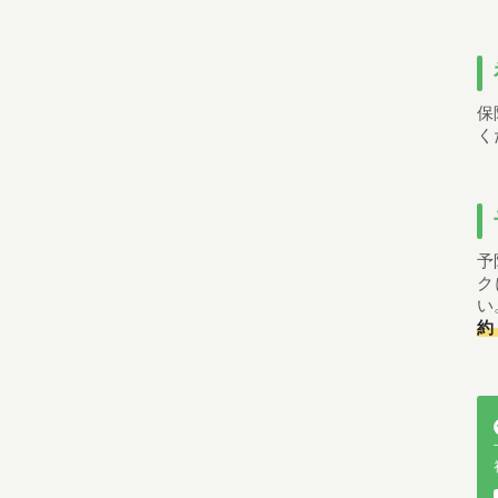
保
く
予
ク
い
約