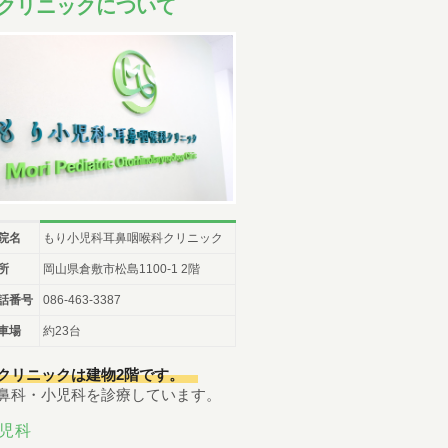
クリニックについて
順番予約は午前中に午後の予約・受付はできません。
尾内医師によるアレルギー外来と予防接種・健診は完
全予約です。前日までに直接クリニックに電話をし、
予約をとってください。
小児科午後の診療について
14:30~15:30までは予防注射、乳児健診の時間です。
一般診療は16:00~18:00となります。
ただし、重症な方、緊急を要する方は診療させてい
ただきます。
院名
もり小児科耳鼻咽喉科クリニック
尾内医師によるアレルギー外来と予防接種・健診は
完全予約です。前日までに直接クリニックに電話を
所
岡山県倉敷市松島1100-1 2階
し、予約をとってください
話番号
086-463-3387
Web予約について
車場
約23台
下記の時間の予約が可能です。
クリニックは建物2階です。
07:00-11:00
/
14:00-17:00
午前
午後
鼻科・小児科を診療しています。
小児科
（土曜日 /
07:00-12:00
）
午前
児科
07:00-11:00
/
14:00-17:00
午前
午後
耳鼻科