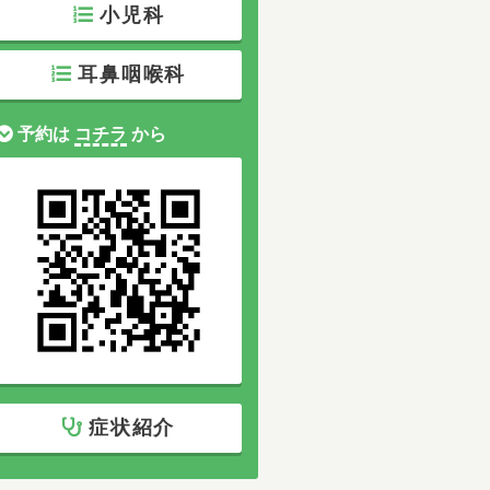
小児科
耳鼻咽喉科
予約は
コチラ
から
症状紹介