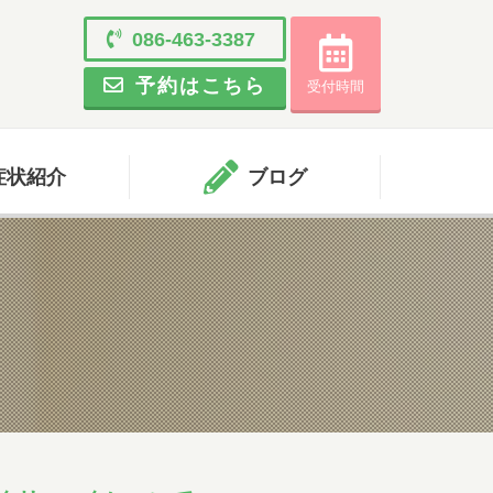
086-463-3387
と
について
閉じる
予約はこちら
受付時間
小児科
受付時間
月
火
水
木
金
土
症状紹介
ブログ
09:00 - 11:45
●
●
●
●
●
12:45まで
15:30 - 17:45
●
●
-
●
●
-
耳鼻科
受付時間
月
火
水
木
金
土
09:00 - 11:45
●
●
●
●
●
12:45まで
15:00 - 17:45
●
●
-
●
●
-
初めて受診をされる方は、受付終了時間の30分前まで
にご来院ください。受付手続き、問診、検査に時間を
要する場合があります。
順番予約した方も10人前には受付をお済ませくださ
い。