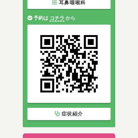
耳鼻咽喉科
予約は
コチラ
から
症状紹介