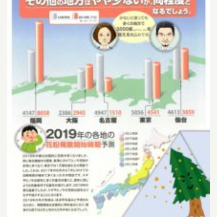
小児科午後の診療について
14:30~15:30までは予防注射、乳児健診の時間です。
一般診療は
16:00~18:00となります。
ただし、重症な方、緊急を要する方は診療さ
せていただきます。
尾内医師によるアレルギー外来と予防接種・健診は
完全予約です。前日までに直接クリニックに電話をし、予約をとってく
ださい
Web予約について
下記の時間の予約が可能です。
07:00-11:00
/
14:00-17:00
午前
午後
小児科
（土曜日 /
07:00-12:00
）
午前
07:00-11:00
/
14:00-17:00
午前
午後
耳鼻科
（土曜日 /
07:00-12:00
）
午前
順番予約は午前中に午後の予約・受付はできません。
086-463-3387
予約はこちら