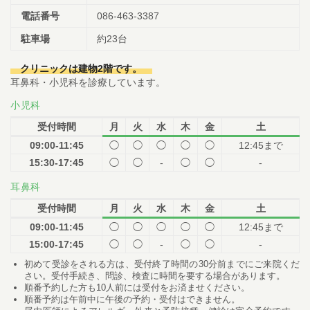
電話番号
086-463-3387
駐車場
約23台
クリニックは建物2階です。
耳鼻科・小児科を診療しています。
小児科
受付時間
月
火
水
木
金
土
09:00-11:45
◯
◯
◯
◯
◯
12:45まで
15:30-17:45
◯
◯
-
◯
◯
-
耳鼻科
受付時間
月
火
水
木
金
土
09:00-11:45
◯
◯
◯
◯
◯
12:45まで
15:00-17:45
◯
◯
-
◯
◯
-
初めて受診をされる方は、受付終了時間の30分前までにご来院くだ
さい。受付手続き、問診、検査に時間を要する場合があります。
順番予約した方も10人前には受付をお済ませください。
順番予約は午前中に午後の予約・受付はできません。