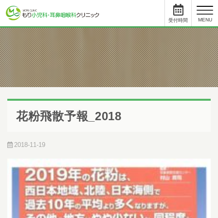
toggl
MENU
受付時間
と
について
小児科
受付時間
月
火
水
木
金
土
09:00 - 11:45
●
●
●
●
●
12:45まで
15:30 - 17:45
●
●
-
●
●
-
花粉飛散予報_2018
耳鼻科
受付時間
月
火
水
木
金
土
09:00 - 11:45
●
●
●
●
●
12:45まで
2018-11-19
15:00 - 17:45
●
●
-
●
●
-
初めて受診をされる方は、受付終了時間の30分前までにご来院ください。
受付手続き、問診、検査に時間を要する場合があります。
順番予約した方も10人前には受付をお済ませください。
順番予約は午前中に午後の予約・受付はできません。
尾内医師によるアレルギー外来と予防接種・健診は完全予約です。前日ま
でに直接クリニックに電話をし、予約をとってください。